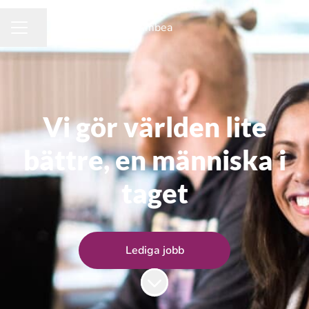
Ambea
Dela sidan
KARRIÄRMENY
Vi gör världen lite
bättre, en människa i
taget
Lediga jobb
Skrolla för mer innehåll